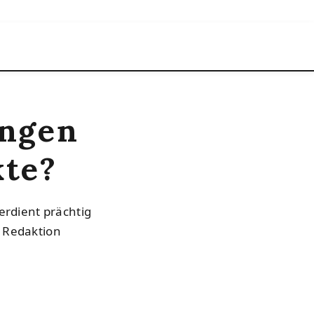
ingen
kte?
erdient prächtig
e Redaktion