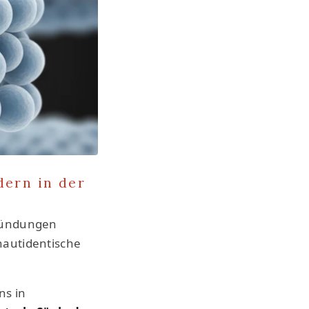
dern in der
tzündungen
 hautidentische
ns in