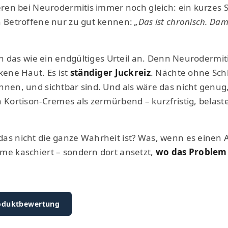
ieren bei Neurodermitis immer noch gleich: ein kurzes 
n Betroffene nur zu gut kennen:
„Das ist chronisch. Dam
ich das wie ein endgültiges Urteil an. Denn Neurodermiti
kene Haut. Es ist
ständiger Juckreiz
. Nächte ohne Schl
nnen, und sichtbar sind. Und als wäre das nicht genug
n Kortison-Cremes als zermürbend – kurzfristig, belas
as nicht die ganze Wahrheit ist? Was, wenn es einen A
me kaschiert – sondern dort ansetzt,
wo das Problem
roduktbewertung