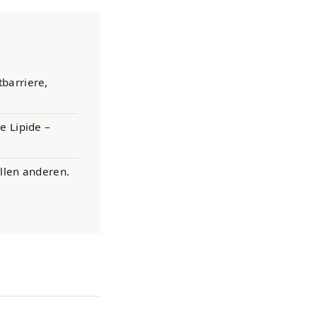
tbarriere,
e Lipide –
allen anderen.