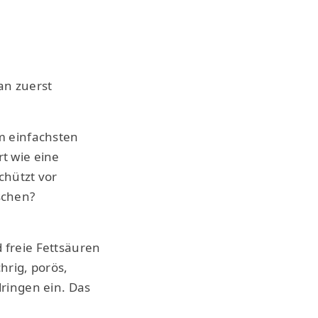
an zuerst
Am einfachsten
rt wie eine
schützt vor
schen?
 freie Fettsäuren
hrig, porös,
dringen ein. Das