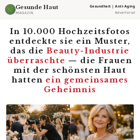
Gesundheit | Anti-Aging
Gesunde Haut
🌿
Advertorial
MAGAZIN
In 10.000 Hochzeitsfotos
entdeckte sie ein Muster,
das die
Beauty-Industrie
überraschte
— die Frauen
mit der schönsten Haut
hatten
ein gemeinsames
Geheimnis