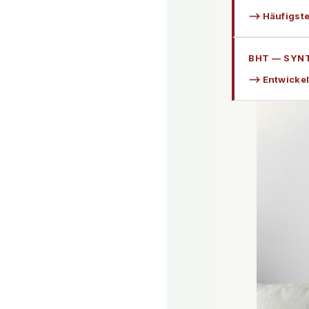
⟶ Häufigster
BHT — SYN
⟶ Entwickelt