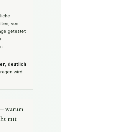
liche
lten, von
inge getestet
s
on
er, deutlich
tragen wird,
e — warum
cht mit