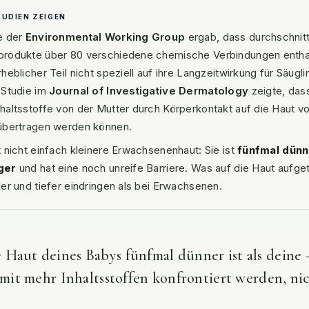
TUDIEN ZEIGEN
e der
Environmental Working Group
ergab, dass durchschnitt
rodukte über 80 verschiedene chemische Verbindungen entha
heblicher Teil nicht speziell auf ihre Langzeitwirkung für Säugl
 Studie im
Journal of Investigative Dermatology
zeigte, das
haltsstoffe von der Mutter durch Körperkontakt auf die Haut v
übertragen werden können.
t nicht einfach kleinere Erwachsenenhaut: Sie ist
fünfmal dünn
ger
und hat eine noch unreife Barriere. Was auf die Haut aufge
er und tiefer eindringen als bei Erwachsenen.
 Haut deines Babys fünfmal dünner ist als dein
e mit mehr Inhaltsstoffen konfrontiert werden, ni