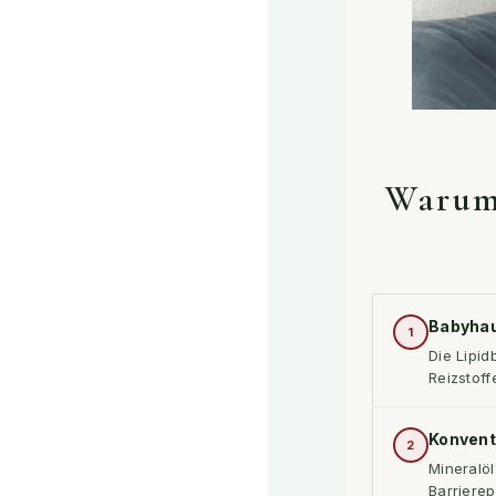
Warum 
Babyhau
1
Die Lipid
Reizstoff
Konvent
2
Mineralöl
Barrierep