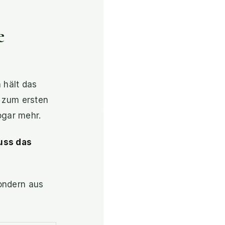
e
 hält das
t zum ersten
ogar mehr.
uss das
ondern aus