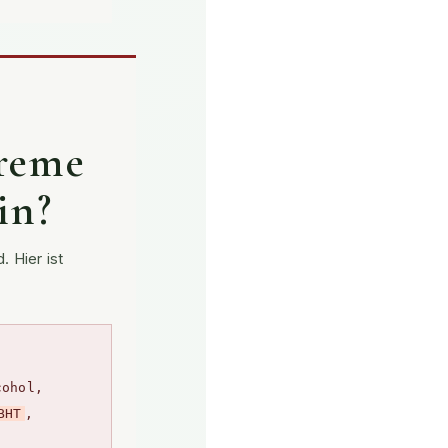
creme
in?
 Hier ist
cohol,
BHT
,