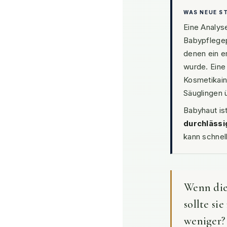
WAS NEUE S
Eine Analys
Babypflegep
denen ein er
wurde. Eine
Kosmetikain
Säuglingen 
Babyhaut is
durchlässi
kann schnell
Wenn die
sollte si
weniger?