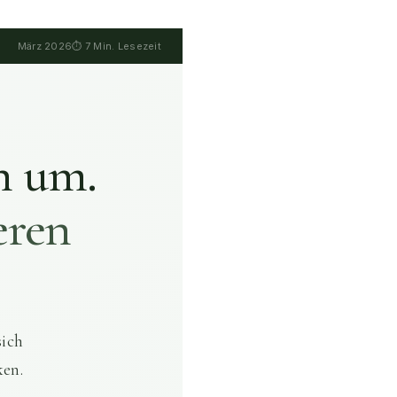
März 2026
⏱ 7 Min. Lesezeit
n um.
eren
sich
ken.