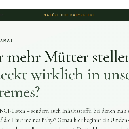
IE
NATÜRLICHE BABYPFLEGE
MAMAS
 mehr Mütter stelle
eckt wirklich in uns
remes?
INCI-Listen – sondern auch Inhaltsstoffe, bei denen man 
auf die Haut meines Babys? Genau hier beginnt ein Umden