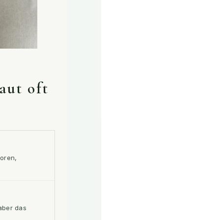
aut oft
loren,
 aber das