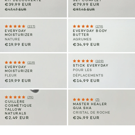
KIT DÉCOUVERTE
SET COMPLET
€39,99 EUR
€79,99 EUR
€47,47 EUR
€97,45 EUR
(227)
(179)
EVERYDAY
EVERYDAY BODY
MOISTURIZER
BUTTER
NATURE
AGRUMES
€19,99 EUR
€34,99 EUR
(109)
(119)
STICK EVERYDAY
EVERYDAY
POUR LES
MOISTURIZER
FLEUR
DÉPLACEMENTS
€19,99 EUR
€14,99 EUR
(79)
(7)
CUILLÈRE
MASTER HEALER
COSMÉTIQUE
GUA SHA
TALLOW
CRISTAL DE ROCHE
NATURALS
€2,49 EUR
€24,99 EUR