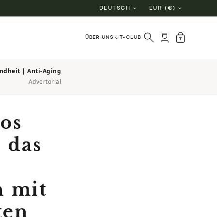
DEUTSCH
EUR (€)
ÜBER UNS
T-CLUB
ndheit | Anti-Aging
Advertorial
tos
, das
n mit
ten