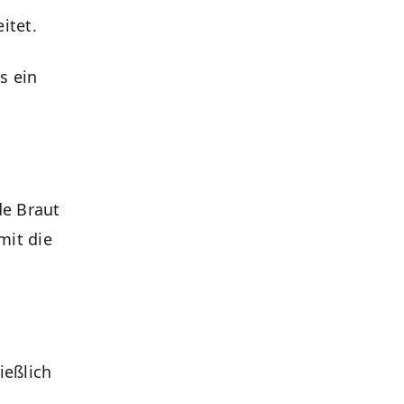
itet.
s ein
de Braut
mit die
ießlich