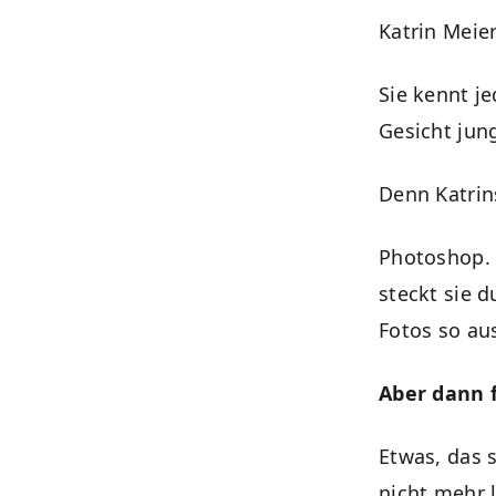
Katrin Meier
Sie kennt je
Gesicht jung
Denn Katrins
Photoshop. 
steckt sie 
Fotos so au
Aber dann f
Etwas, das s
nicht mehr l