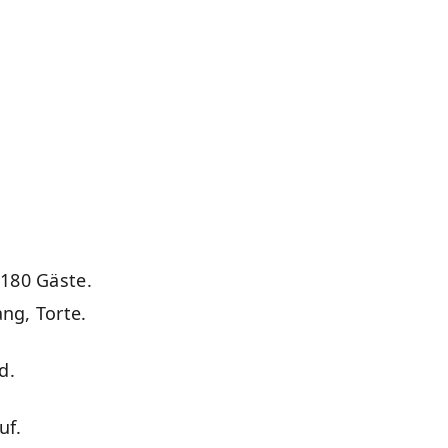
h
 180 Gäste.
ng, Torte.
d.
uf.