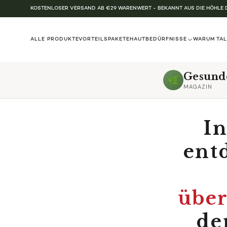
KOSTENLOSER VERSAND AB €29 WARENWERT - BEKANNT AUS DIE HÖHLE
ALLE PRODUKTE
VORTEILSPAKETE
HAUTBEDÜRFNISSE
WARUM TA
Gesund
🌿
MAGAZIN
In
entd
über
de