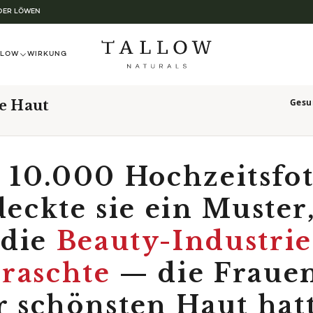
 DER LÖWEN
LLOW
WIRKUNG
Gesu
e Haut
 10.000 Hochzeitsfo
eckte sie ein Muster
die
Beauty-Industrie
raschte
— die Fraue
r schönsten Haut hat