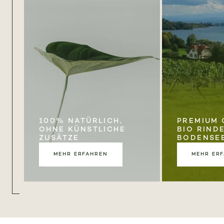
100% NATÜRLICH,
PREMIUM 
OHNE KÜNSTLICHE
BIO RIND
ZUSÄTZE
BODENSE
MEHR ERFAHREN
MEHR ER