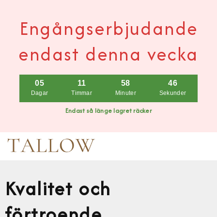
Engångserbjudande
endast denna vecka
05
11
58
45
Dagar
Timmar
Minuter
Sekunder
Endast så länge lagret räcker
Kvalitet och
förtroende