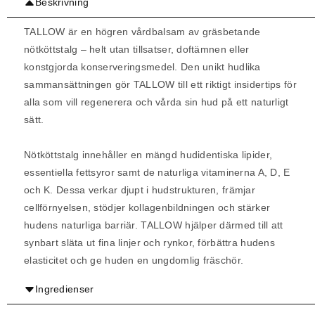
Beskrivning
TALLOW är en högren vårdbalsam av gräsbetande
nötköttstalg – helt utan tillsatser, doftämnen eller
konstgjorda konserveringsmedel. Den unikt hudlika
sammansättningen gör TALLOW till ett riktigt insidertips för
alla som vill regenerera och vårda sin hud på ett naturligt
sätt.
Nötköttstalg innehåller en mängd hudidentiska lipider,
essentiella fettsyror samt de naturliga vitaminerna A, D, E
och K. Dessa verkar djupt i hudstrukturen, främjar
cellförnyelsen, stödjer kollagenbildningen och stärker
hudens naturliga barriär. TALLOW hjälper därmed till att
synbart släta ut fina linjer och rynkor, förbättra hudens
elasticitet och ge huden en ungdomlig fräschör.
Ingredienser