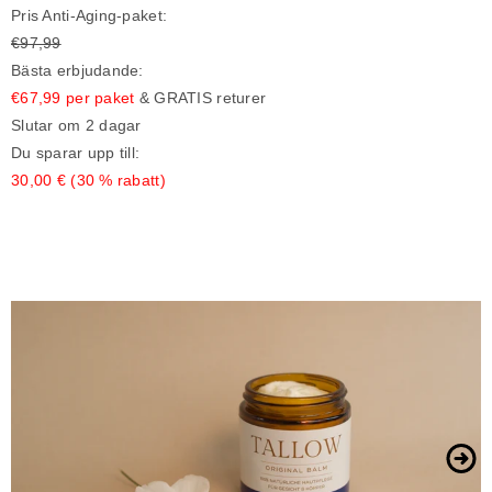
Pris Anti-Aging-paket:
€97,99
Bästa erbjudande:
€67,99 per paket
& GRATIS returer
Slutar om 2 dagar
Du sparar upp till:
30,00 € (30 % rabatt)