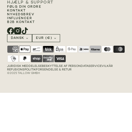
HJÆLP & SUPPORT
FØLG DIN ORDRE
KONTAKT
NYHEDSBREV
INFLUENCER
B2B KONTAKT
DANSK
EUR (€)
JURIDISK MEDDELELSE
BESKYTTELSE AF PERSONDATA
SERVICEVILKÅR
REFUSIONSPOLITIK
FORSENDELSE & RETUR
©2025 TALLOW GMBH