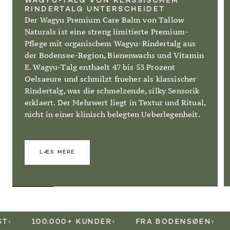
WAGYU-TALG VON KLASSISCHEM
RINDERTALG UNTERSCHEIDET
Der Wagyu Premium Care Balm von Tallow
Naturals ist eine streng limitierte Premium-
Pflege mit organischem Wagyu-Rindertalg aus
der Bodensee-Region, Bienenwachs und Vitamin
E. Wagyu-Talg enthaelt 47 bis 53 Prozent
Oelsaeure und schmilzt frueher als klassischer
Rindertalg, was die schmelzende, silky Sensorik
erklaert. Der Mehrwert liegt in Textur und Ritual,
nicht in einer klinisch belegten Ueberlegenheit.
LÆS MERE
100.000+ KUNDER
FRA BODENSØEN
VID