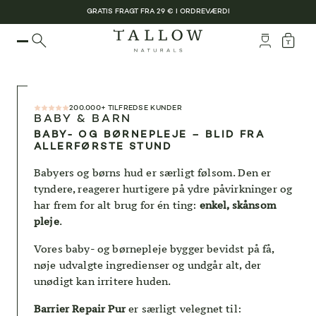
GRATIS FRAGT FRA 29 € I ORDREVÆRDI
200.000+ TILFREDSE KUNDER
BABY & BARN
BABY- OG BØRNEPLEJE – BLID FRA
ALLERFØRSTE STUND
Babyers og børns hud er særligt følsom. Den er
tyndere, reagerer hurtigere på ydre påvirkninger og
har frem for alt brug for én ting:
enkel, skånsom
pleje
.
Vores baby- og børnepleje bygger bevidst på få,
nøje udvalgte ingredienser og undgår alt, der
unødigt kan irritere huden.
Barrier Repair Pur
er særligt velegnet til: