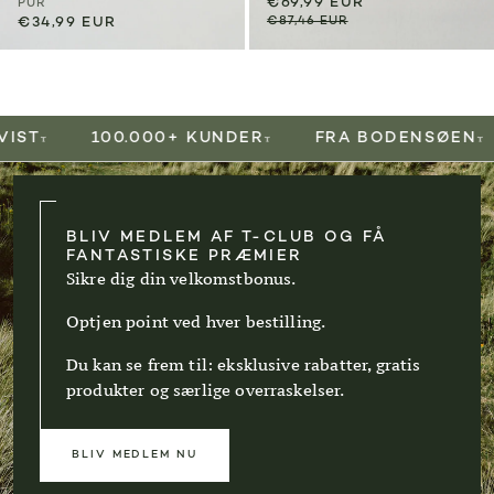
€69,99 EUR
PUR
€34,99 EUR
€87,46 EUR
100.000+ KUNDER
FRA BODENSØEN
BLIV MEDLEM AF T-CLUB OG FÅ
FANTASTISKE PRÆMIER
Sikre dig din velkomstbonus.
Optjen point ved hver bestilling.
Du kan se frem til: eksklusive rabatter, gratis
produkter og særlige overraskelser.
BLIV MEDLEM NU