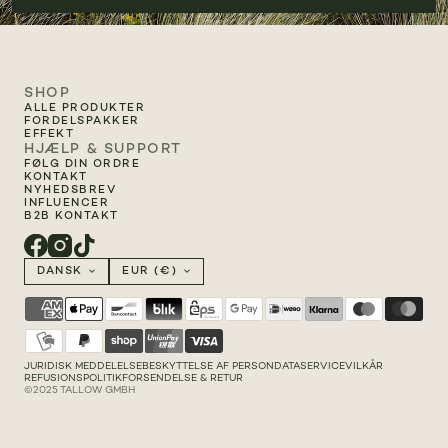
SHOP
ALLE PRODUKTER
FORDELSPAKKER
EFFEKT
HJÆLP & SUPPORT
FØLG DIN ORDRE
KONTAKT
NYHEDSBREV
INFLUENCER
B2B KONTAKT
DANSK
EUR (€)
JURIDISK MEDDELELSE
BESKYTTELSE AF PERSONDATA
SERVICEVILKÅR
REFUSIONSPOLITIK
FORSENDELSE & RETUR
©2025 TALLOW GMBH