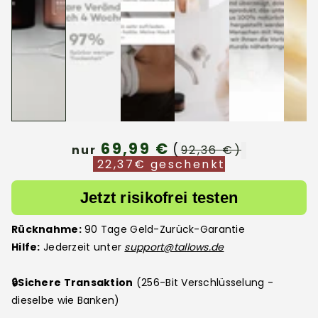
69,99 €
(
nur
92,36 €)
22,37€ geschenkt
Jetzt risikofrei testen
Rücknahme:
90 Tage Geld-Zurück-Garantie
Hilfe:
Jederzeit unter
support@tallows.de
🔒
Sichere Transaktion
(256-Bit Verschlüsselung -
dieselbe wie Banken)