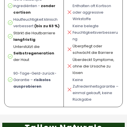
Enthalten oft Kortison
ingrediënten -
zonder
oder aggressive
cortison
Wirkstoffe
Hautfeuchtigkeit klinisch
Keine belegte
verbessert
(bis zu 63 %)
Feuchtigkeitsverbesseru
Stärkt die Hautbarriere
ng
langfristig
Überpflegt oder
Unterstützt die
schwächt die Barriere
Selbstregeneration
Überdeckt Symptome,
der Haut
ohne die Ursache zu
lösen
90-Tage-Geld-zurück-
Keine
Garantie –
risikolos
Zufriedenheitsgarantie –
ausprobieren
einmal gekauft, keine
Rückgabe