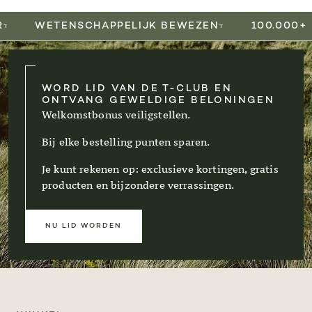
einmal unser Produkt
Barrier Repair Pur
.
Die Ergebnisse zeigten eine
deutliche
WETENSCHAPPELIJK BEWEZEN
100.000+ KL
Verbesserung der Hautfeuchtigkeit
, eine
gestärkte Hautbarriere
sowie eine
hohe
Verträglichkeit bei empfindlicher Haut
.
WORD LID VAN DE T-CLUB EN
Beide Studien wurden nach anerkannten
ONTVANG GEWELDIGE BELONINGEN
dermatologischen Standards durchgeführt und
Welkomstbonus veiligstellen.
bestätigen die Wirksamkeit unserer natürlichen
Bij elke bestelling punten sparen.
Formel.
Je kunt rekenen op: exclusieve kortingen, gratis
producten en bijzondere verrassingen.
NU LID WORDEN