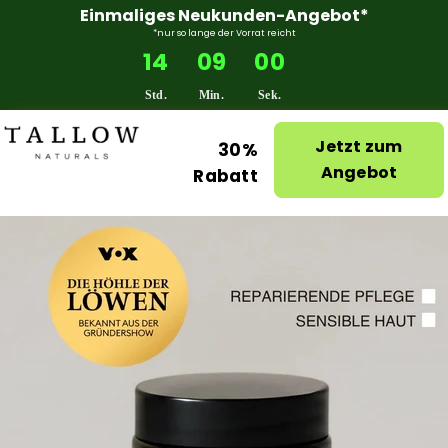
Einmaliges Neukunden-Angebot*
*nur so lange der Vorrat reicht
14
08
59
Std.
Min.
Sek.
Jetzt zum
30%
Angebot
Rabatt