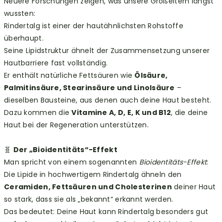
Neuere Forschungen zeigen, was unsere Großeltern längst
wussten:
Rindertalg ist einer der hautähnlichsten Rohstoffe
überhaupt.
Seine Lipidstruktur ähnelt der Zusammensetzung unserer
Hautbarriere fast vollständig.
Er enthält natürliche Fettsäuren wie
Ölsäure,
Palmitinsäure, Stearinsäure und Linolsäure
–
dieselben Bausteine, aus denen auch deine Haut besteht.
Dazu kommen die
Vitamine A, D, E, K und B12
, die deine
Haut bei der Regeneration unterstützen.
🧬
Der „Bioidentitäts“-Effekt
Man spricht von einem sogenannten
Bioidentitäts-Effekt
:
Die Lipide in hochwertigem Rindertalg ähneln den
Ceramiden, Fettsäuren und Cholesterinen
deiner Haut
so stark, dass sie als „bekannt“ erkannt werden.
Das bedeutet: Deine Haut kann Rindertalg besonders gut