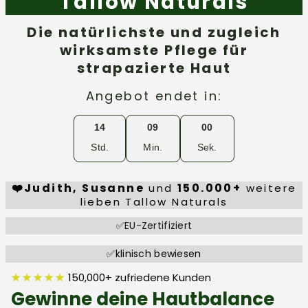
Tallow Naturals
Die natürlichste und zugleich
wirksamste Pflege für
strapazierte Haut
Angebot endet in:
14
08
59
Std.
Min.
Sek.
❤️Judith, Susanne
150.000+
und
weitere
lieben Tallow Naturals
✅EU-Zertifiziert
✅klinisch bewiesen
★ ★ ★ ★ ★
150,000+ zufriedene Kunden
Gewinne deine Hautbalance