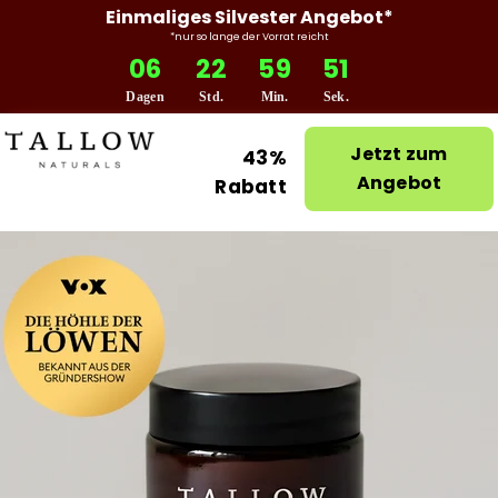
Einmaliges Silvester Angebot*
*nur so lange der Vorrat reicht
06
22
59
50
Dagen
Std.
Min.
Sek.
Jetzt zum
43%
Angebot
Rabatt