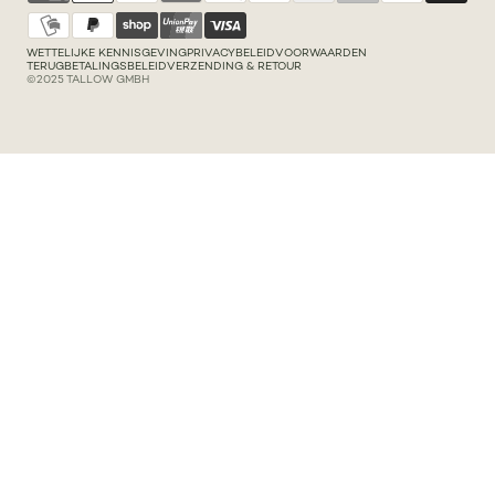
WETTELIJKE KENNISGEVING
PRIVACYBELEID
VOORWAARDEN
TERUGBETALINGSBELEID
VERZENDING & RETOUR
©2025 TALLOW GMBH