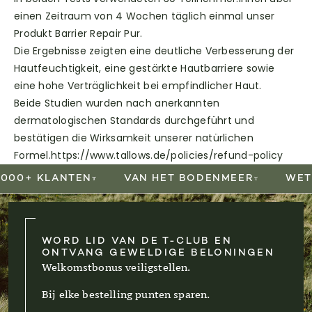
Verbesserung der Hautfeuchtigkeit
, eine
einen Zeitraum von 4 Wochen täglich einmal unser
gestärkte Hautbarriere
sowie eine
hohe
Produkt Barrier Repair Pur.
Verträglichkeit bei empfindlicher Haut
.
Die Ergebnisse zeigten eine deutliche Verbesserung der
Beide Studien wurden nach anerkannten
Hautfeuchtigkeit, eine gestärkte Hautbarriere sowie
dermatologischen Standards durchgeführt und
eine hohe Verträglichkeit bei empfindlicher Haut.
bestätigen die Wirksamkeit unserer natürlichen
Beide Studien wurden nach anerkannten
Formel.
dermatologischen Standards durchgeführt und
bestätigen die Wirksamkeit unserer natürlichen
Formel.
https://www.tallows.de/policies/refund-policy
00+ KLANTEN
VAN HET BODENMEER
WETEN
WORD LID VAN DE T-CLUB EN
ONTVANG GEWELDIGE BELONINGEN
Welkomstbonus veiligstellen.
Bij elke bestelling punten sparen.