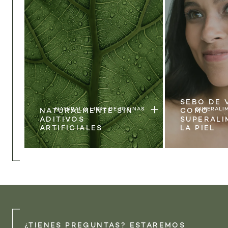
SEBO DE 
NATURAL Y LIBRE DE TOXINAS
SUPERALI
NATURALMENTE SIN
COMO
ADITIVOS
SUPERALI
ARTIFICIALES
LA PIEL
¿TIENES PREGUNTAS? ESTAREMOS